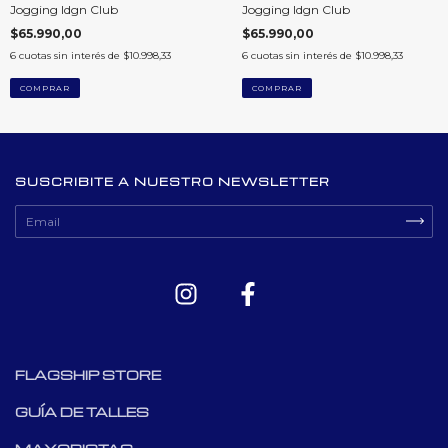
Jogging Idgn Club
Jogging Idgn Club
$65.990,00
$65.990,00
6
cuotas sin interés de
$10.998,33
6
cuotas sin interés de
$10.998,33
COMPRAR
COMPRAR
SUSCRIBITE A NUESTRO NEWSLETTER
FLAGSHIP STORE
GUÍA DE TALLES