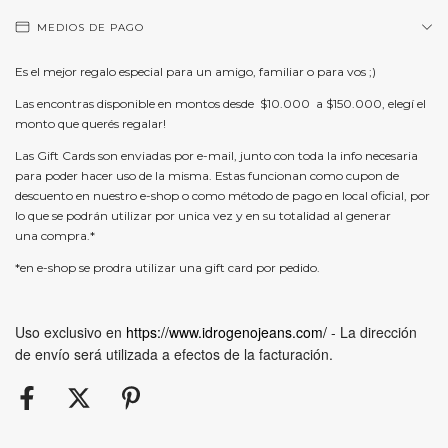
MEDIOS DE PAGO
Es el mejor regalo especial para un amigo, familiar o para vos ;)
Las encontras disponible en montos desde $10.000 a $150.000, elegí el
monto que querés regalar!
Las Gift Cards son enviadas por e-mail, junto con toda la info necesaria
para poder hacer uso de la misma. Estas funcionan como cupon de
descuento en nuestro e-shop o como método de pago en local oficial, por
lo que se podrán utilizar por unica vez y en su totalidad al generar
una compra.*
*en e-shop se prodra utilizar una gift card por pedido.
Uso exclusivo en
https://www.idrogenojeans.com/
- La dirección
de envío será utilizada a efectos de la facturación.