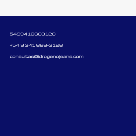
5493416663126
+54 9 341 666-3126
consultas@idrogenojeans.com