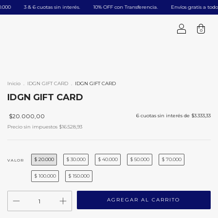
ㅤㅤ3 & 6 cuotas sin interés.
ㅤㅤ10% OFF con Transferencia.
Envíos gratis a todo el país 
0
Inicio
.
IDGN GIFT CARD
.
IDGN GIFT CARD
IDGN GIFT CARD
$20.000,00
6
cuotas sin interés de
$3.333,33
Precio sin impuestos
$16.528,93
$ 20.000
$ 30.000
$ 40.000
$ 50.000
$ 70.000
VALOR
$ 100.000
$ 150.000