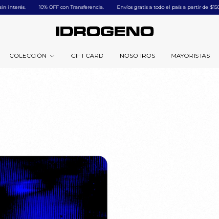
és.
ㅤㅤ10% OFF con Transferencia.
Envíos gratis a todo el país a partir de $150.000
COLECCIÓN
GIFT CARD
NOSOTROS
MAYORISTAS